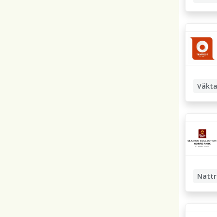
Butikssä
Väkta
Nattr
Hotellre