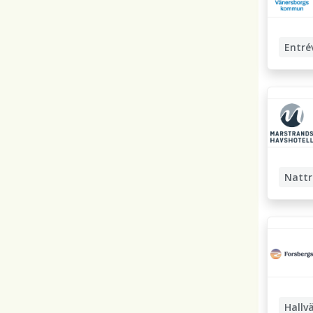
Entré
Nattr
Hallv