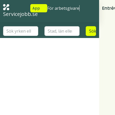
Entré
För arbetsgivare
App
Servicejobb.se
Sök