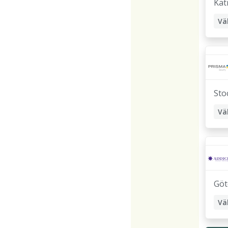
Kat
Vä
Sto
Vä
Göt
Vä