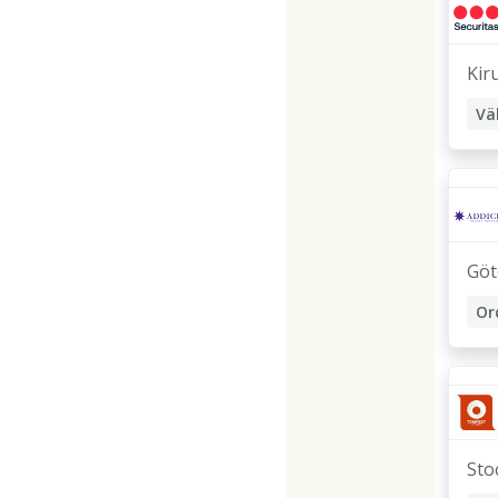
Kir
Vä
Re
Göt
Or
Sto