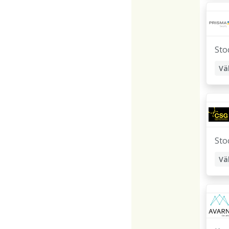
Sto
Vä
Sto
Vä
Or