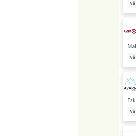
Vä
Ma
Vä
Esk
Vä