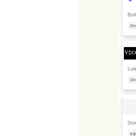
Bol
Or
Lul
Or
Sto
Vä