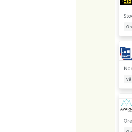
Sto
Or
Nor
Vä
Öre
Or