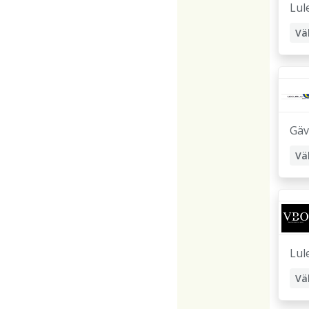
Lul
Vä
Or
Gäv
Vä
Kr
Lul
Vä