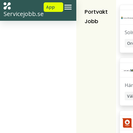
App
Portvakt
Servicejobb.se
Jobb
Sol
Or
Här
Vä