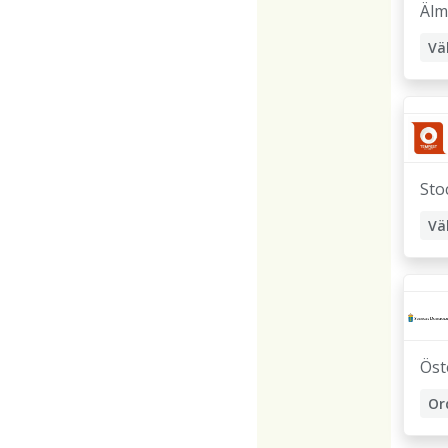
Älm
Vä
Sto
Vä
Sk
Or
Öst
Or
Ad