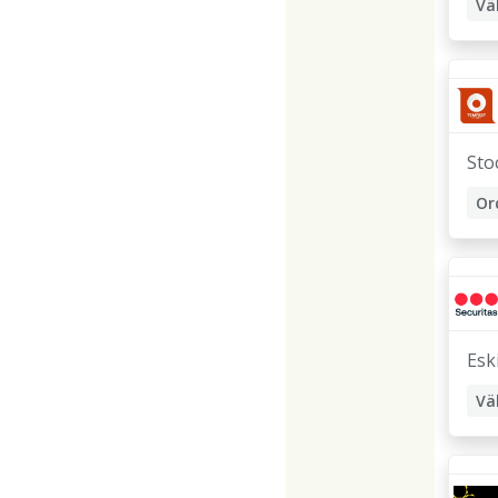
Vä
Sto
Or
Esk
Vä