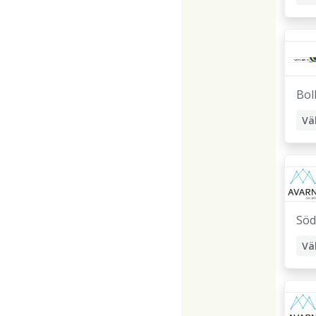
Bol
Vä
Kr
Söd
Vä