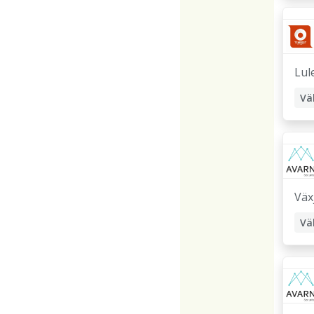
Lul
Vä
Väx
Vä