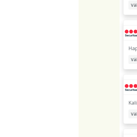
Vä
Or
Hap
Vä
Kali
Vä