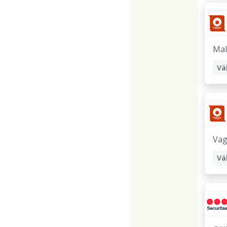
Ma
Vä
Sk
Or
Vag
Vä