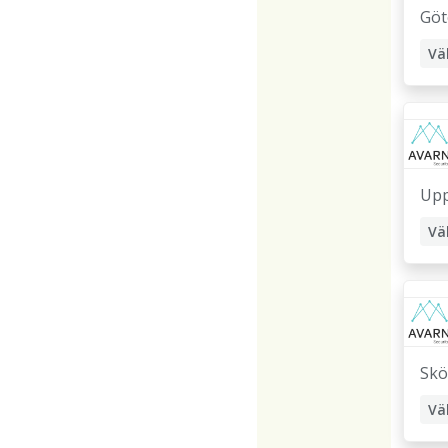
Göt
Vä
Or
Upp
Vä
Skö
Vä