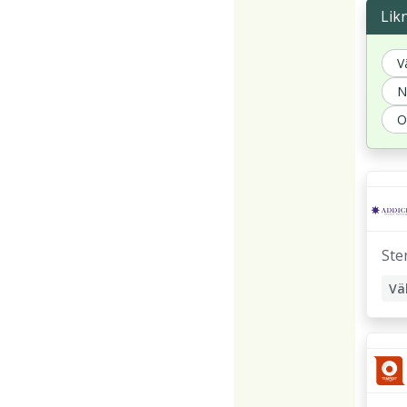
Lik
V
N
O
Ste
Vä