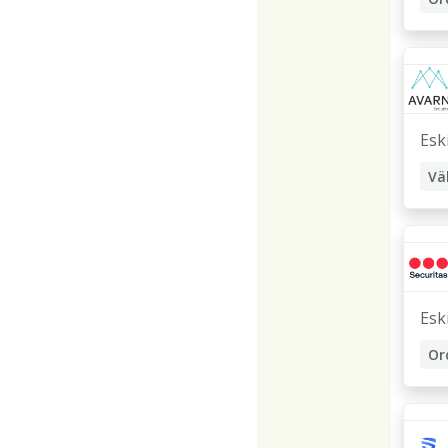
Esk
Vä
Sk
Esk
Or