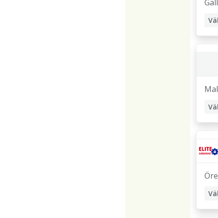
Gäl
Vä
Ma
Vä
Öre
Vä
Sk