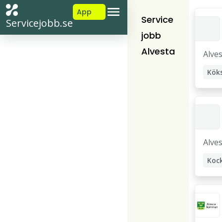
App
Service
Servicejobb.se
jobb
Alvesta
Alve
Alve
Koc