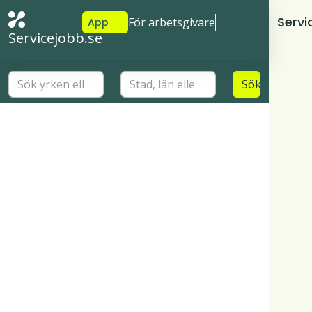
Servi
För arbetsgivare
App
Servicejobb.se
Sök