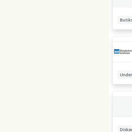
Butik
Under
Diska