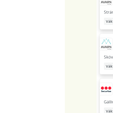
Strä
Väk
Sköv
Väk
Gäll
Väk