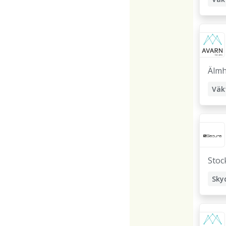
Älmh
Väk
Stoc