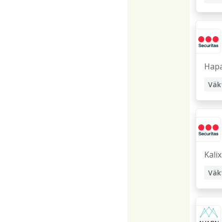
Hap
Väk
Kalix
Väk