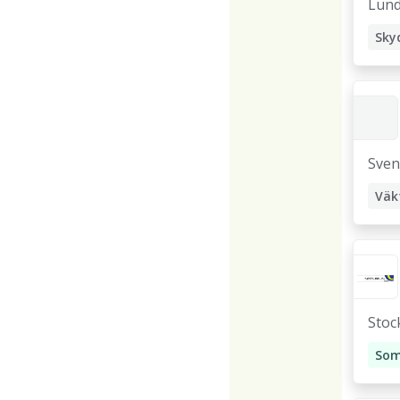
Lun
Sven
Väk
Stoc
Väk