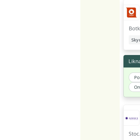
Botk
Likn
Po
Or
Stoc