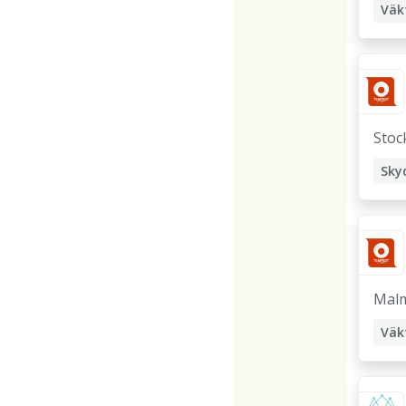
Väk
Stoc
Mal
Väk