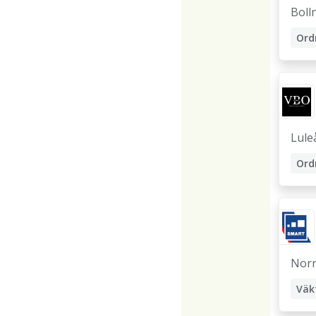
Boll
Lule
Norr
Väk