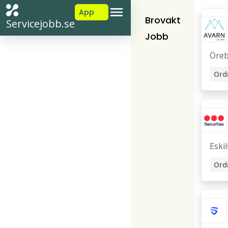
App
Brovakt
Servicejobb.se
Jobb
Öre
Eski