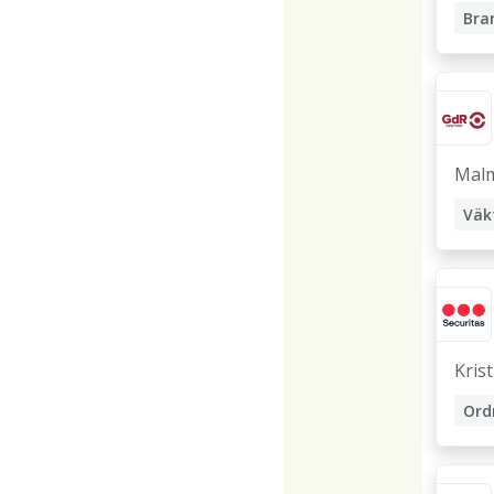
hol
Bra
Mal
Väk
Kris