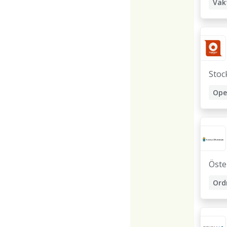
Väk
Stoc
Ope
Öste