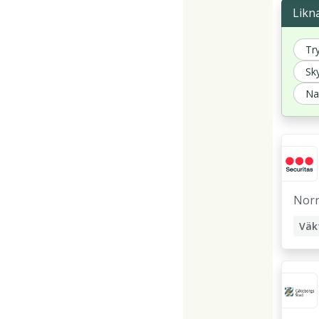
Likn
Tr
Sk
Na
Norr
Väk