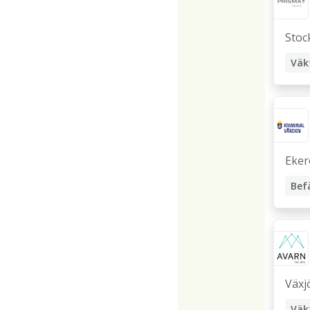
Stoc
Väk
Eker
Bef
Växj
Väk