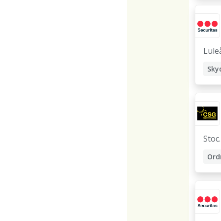
Lule
Stoc
hol