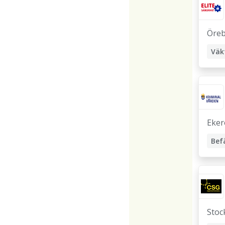
Öre
Väk
Eker
Bef
Stoc