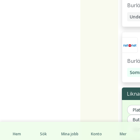
Burl
Burl
Sälj
Likna
Pla
But
Hem
Hem
Sök
Mina jobb
Konto
Mer