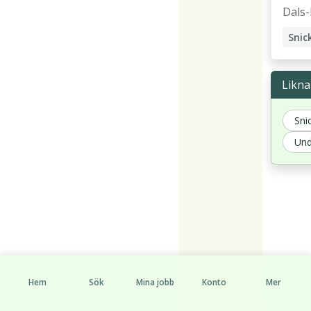
Dals-
Snic
Fins
Likna
Sni
Und
Hem
Sök
Mina jobb
Konto
Mer