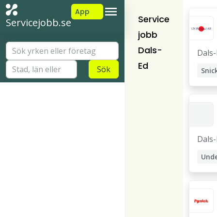
App
Service
Servicejobb.se
jobb
Dals-
Dals-
Ed
Sök
Snic
Dals-