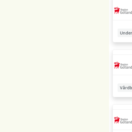
Under
Boendea
Vårdb
Undersk
Boendea