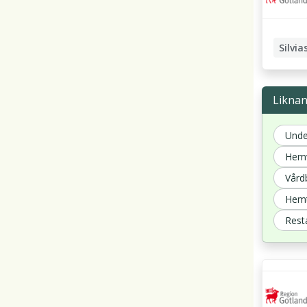
Silvia
Undersk
Liknan
Unde
Hemv
Vård
Hemt
Rest