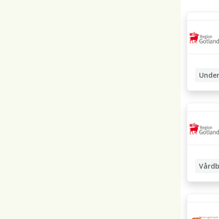
Under
Vårdb
Undersk
Boendea