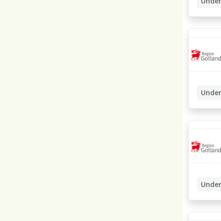
Under
Under
Boendea
Under