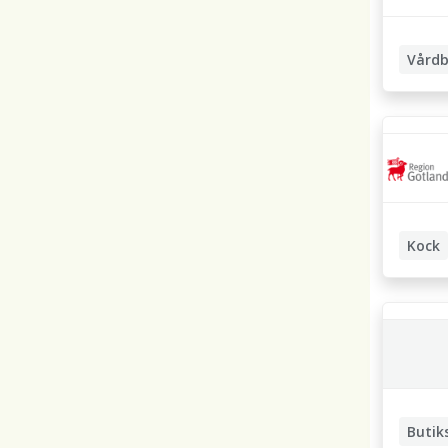
Vårdb
Undersk
Boendea
Kock
Butik