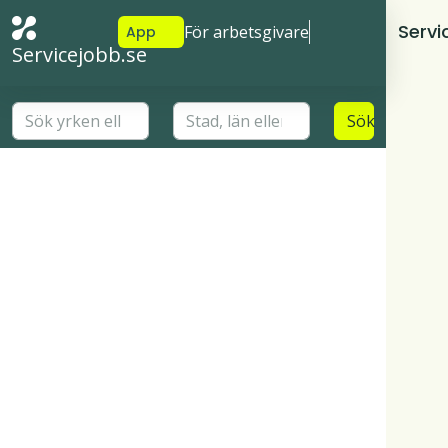
Servi
För arbetsgivare
App
Servicejobb.se
Sök