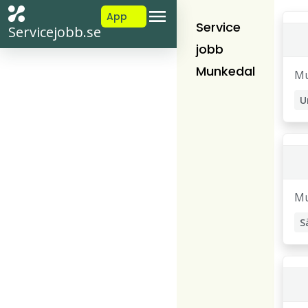
App
Service
Servicejobb.se
jobb
Munkedal
Mu
Mu
S