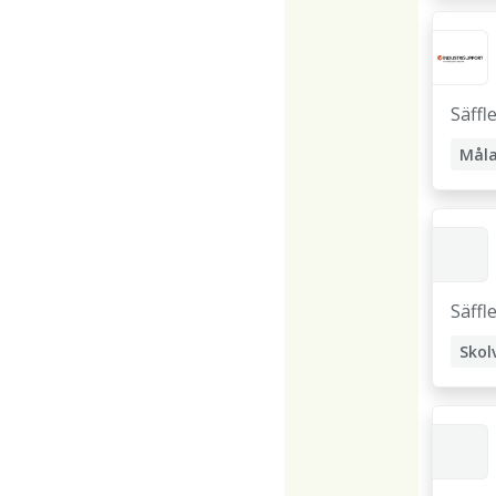
Säffl
Måla
Säffl