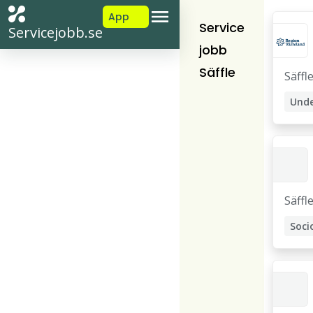
App
Service
Servicejobb.se
jobb
Säffle
Säffl
Säffl
Soc