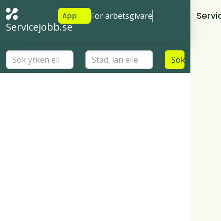
Servi
För arbetsgivare
App
Servicejobb.se
Sök