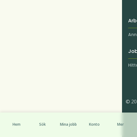
Arb
Ann
Jo
Hit
© 20
Hem
Sök
Mina jobb
Konto
Mer