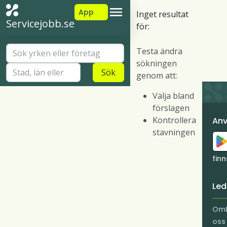
App
Inget resultat
Servicejobb.se
för:
Testa ändra
sökningen
Sök
genom att:
Välja bland
förslagen
Kontrollera
An
stavningen
fin
Led
Om
oss