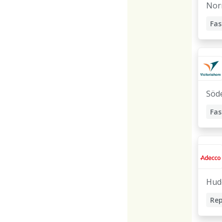
Nor
Söde
Hud
ge
Rep