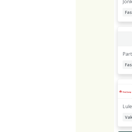
Jön
Part
Lul