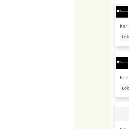
Kar
Ron
Var