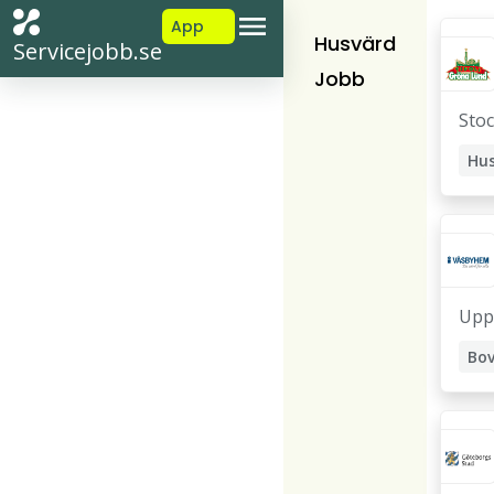
App
Husvärd
Servicejobb.se
Jobb
Sto
Hu
Upp
Bo
Rep