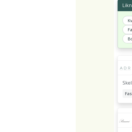
Lik
Kv
Fa
B
Skel